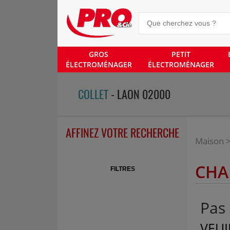
GROS
PETIT
ÉLECTROMÉNAGER
ÉLECTROMÉNAGER
COLLET
- LAON 02000
AFFINEZ VOTRE RECHERCHE
Maison
CHA
FILTRES
Pas 
VEUI