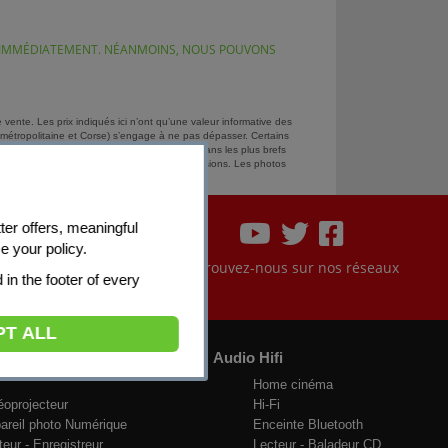
ES IMMÉDIATEMENT. NÉANMOINS, NOUS POUVONS
 vente. Les prix indiqués ici n’ont qu’une valeur informative des
étropolitaine et Corse) s’engage à ne pas dépasser. Certains
evendeur PRO&Cie s’engagent à les fournir dans les plus brefs
avis. Nos propositions dépendent de leurs décisions. Les photos
 livraison : prix et modalités en magasin.
ter offers, meaningful
e your policy.
sé
Retrouvez-nous sur nos réseaux
d in the footer of every
PT ALL
o Vidéo
Audio Hifi
Home cinéma
éoprojecteur
Hi-Fi
areil photo Numérique
Enceinte Bluetooth
teur - Enregistreur
Lecteur - Baladeur CD