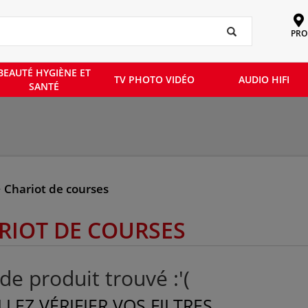
PRO
BEAUTÉ HYGIÈNE ET
TV PHOTO VIDÉO
AUDIO HIFI
SANTÉ
>
Chariot de courses
RIOT DE COURSES
de produit trouvé :'(
LLEZ VÉRIFIER VOS FILTRES