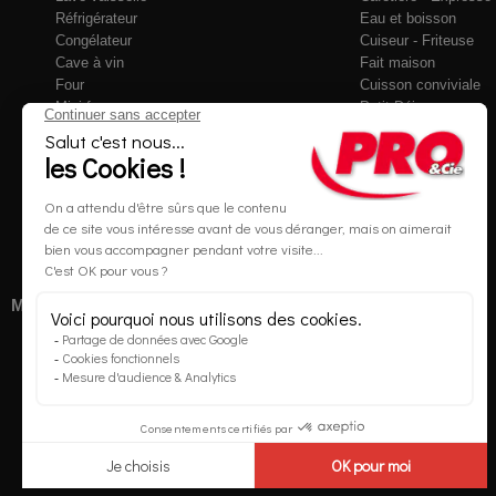
Réfrigérateur
Eau et boisson
Congélateur
Cuiseur - Friteuse
Cave à vin
Fait maison
Four
Cuisson conviviale
Mini four
Petit Déjeuner
Micro-ondes
Robots de cuisine
Plaque de cuisson
Culinaire
Cuisinière
Soin du linge
Réchaud
Accessoires
Hotte
Accessoires
Multimédia et Téléphonie
Maison
Informatique
Eclairage
Objets connectés
Literie
Téléphone
Chauffage
Mobilité Urbaine
Chauffe-eau
Accessoires
Traitement de l'air
Chariot de courses
Accessoires