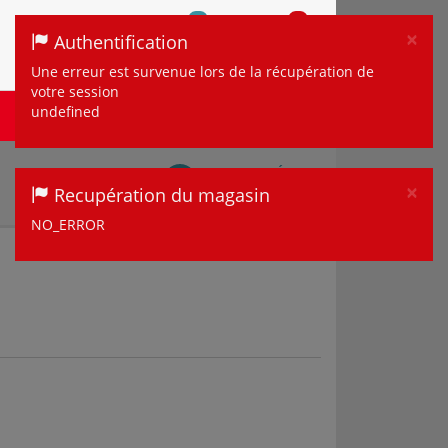
0
0
×
Authentification
COMPARER
MON
MON
COMPTE
Clo
PANIER
Une erreur est survenue lors de la récupération de
votre session
MULTIMÉDIA ET
undefined
MAISON
TÉLÉPHONIE
TOUS LES DÉTAILS
×
Recupération du magasin
Sur mon magasin
Clo
NO_ERROR