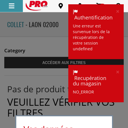
0
×
Clo
Authentification
COLLET
- LAON 02000
TOUS LES DÉTAILS
Une erreur est
survenue lors de la
récupération de
votre session
undefined
Category
ACCÉDER AUX FILTRES
×
Clo
Recupération
du magasin
Pas de produit trouvé :'(
NO_ERROR
VEUILLEZ VÉRIFIER VOS
FILTRES